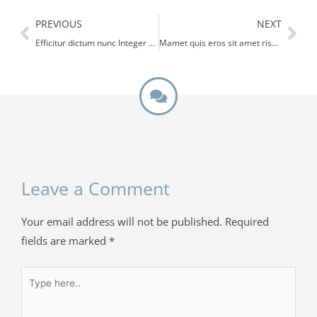
Prev
Nex
PREVIOUS
NEXT
Efficitur dictum nunc Integer congue vestibulum elementum
Mamet quis eros sit amet risus feugiat rhoncus nec vel nisi
Leave a Comment
Your email address will not be published.
Required
fields are marked
*
Type
here..